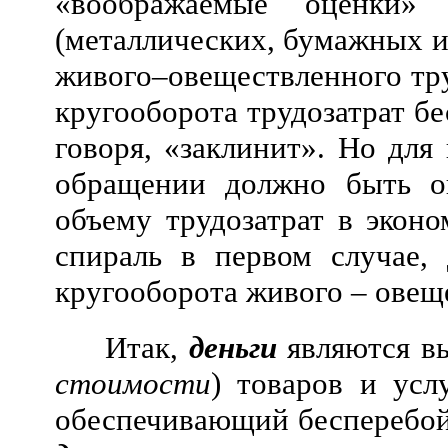
«воображаемые оценки» 
(металлических, бумажных ил
живого–овеществленного труд
кругооборота трудозатрат б
говоря, «заклинит». Но для
обращении должно быть оп
объему трудозатрат в экон
спираль в первом случае,
кругооборота живого – овещ
Итак,
деньги
являются вы
стоимости
) товаров и ус
обеспечивающий бесперебой