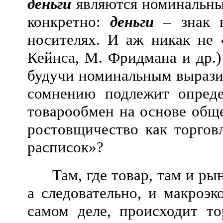
деньги
являются номинальным
конкретно:
деньги
– знак в
носителях. И аж никак не 
Кейнса, М. Фридмана и др.) 
будучи номинальным вырази
сомнению подлежит определ
товарообмен на основе обще
ростовщичество как торгов
расписок»?
Там, где товар, там и р
а следовательно, и макроэк
самом деле, происходит т