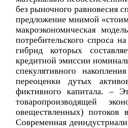
без рыночного равновесия сп
предложение мнимой «стоимо
макроэкономическая модел
потребительского спроса на
гибрид которых составля
кредитной эмиссии номиналь
спекулятивного накоплени
переоценки дутых активо
фиктивного капитала. – Э
товаропроизводящей эк
овеществленных) потоков 
Современная деиндустриализ