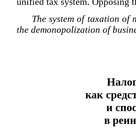
unified tax system. Opposing the
The system of
taxation of 
the demonopolization of busines
Налог
как средс
и спо
в реи