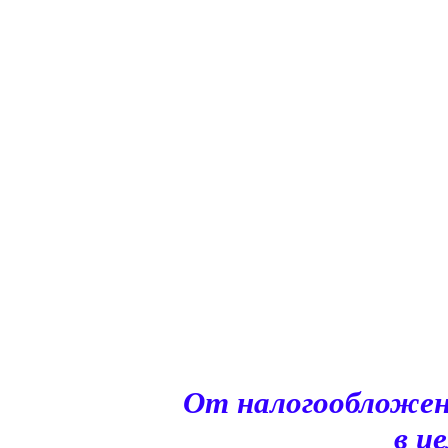
От налогообложен
в ц