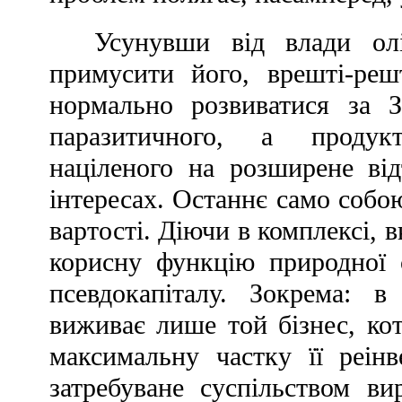
Усунувши від влади олі
примусити його, врешті-р
нормально розвиватися 
паразитичного, а продукт
націленого на розширене ві
інтересах. Останнє само собо
вартості. Діючи в комплексі, в
корисну функцію природної 
псевдокапіталу. Зокрема: в
виживає лише той бізнес, кот
максимальну частку її реінв
затребуване суспільством ви