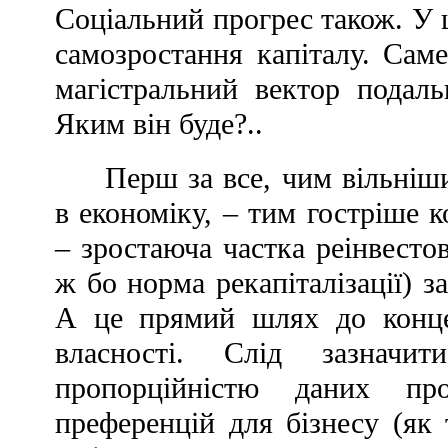
Соціальний прогрес також. У 
самозростання капіталу. Саме
магістральний вектор подаль
Яким він буде?..
Перш за все, чим вільніш
в економіку, – тим гостріше 
– зростаюча частка реінвесто
ж бо норма рекапіталізації) з
А це прямий шлях до концен
власності. Слід зазнач
пропорційністю даних про
преференцій для бізнесу (як 