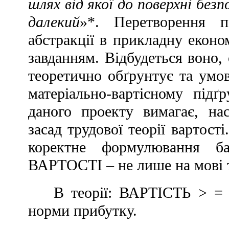
шлях від якої до поверхні безп
далекий
»*. Перетворення по
абстракції в прикладну еконо
завданням. Відбудеться воно, 
теоретично обґрунтує та ум
матеріально-вартісному підґр
даного проекту вимагає, на
засад трудової теорії вартост
коректне формулювання 
ВАРТОСТІ – не лише на мові те
В теорії: ВАРТІСТЬ > 
норми прибутку.