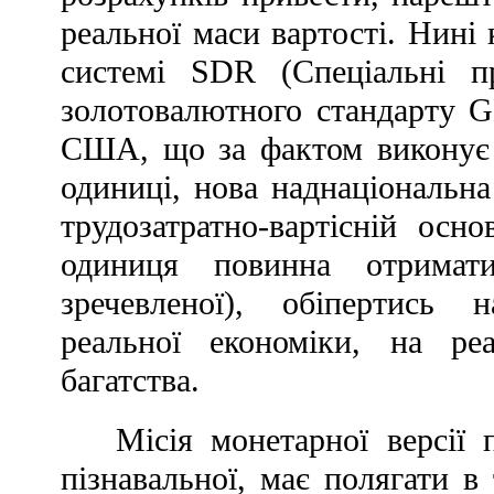
реальної маси вартості. Нині 
системі SDR (Спеціальні п
золотовалютного стандарту G
США, що за фактом виконує 
одиниці, нова наднаціональн
трудозатратно-вартісній осн
одиниця повинна отримат
зречевленої), обіпертись н
реальної економіки, на ре
багатства.
Місія монетарної версії 
пізнавальної, має полягати в