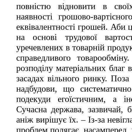
повністю відновити в св
наявності грошово-вартісног
еквівалентності грошей. Аби
на основі трудової вартос
уречевлених в товарній продук
справедливого товарообміну
розподілу матеріальних благ в
засадах вільного ринку. Поза
надбудови, що систематичн
подекуди егоїстичним, а і
Сучасна держава, зазвичай, 
аніж вирішує їх. – Із-за невіг
проблем полягає, насамперед, 