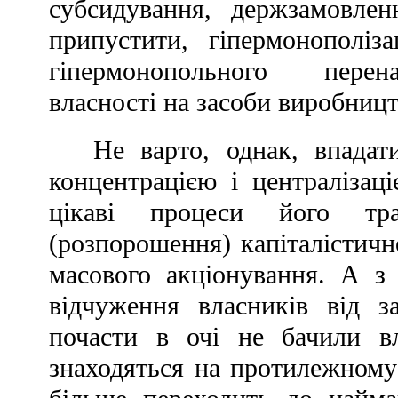
субсидування, держзамовле
припустити, гіпермонополіз
гіпермонопольного перена
власності на засоби виробництв
Не варто, однак, впадат
концентрацією і централізац
цікаві процеси його тран
(розпорошення) капіталістично
масового акціонування. А з
відчуження власників від з
почасти в очі не бачили вл
знаходяться на протилежному 