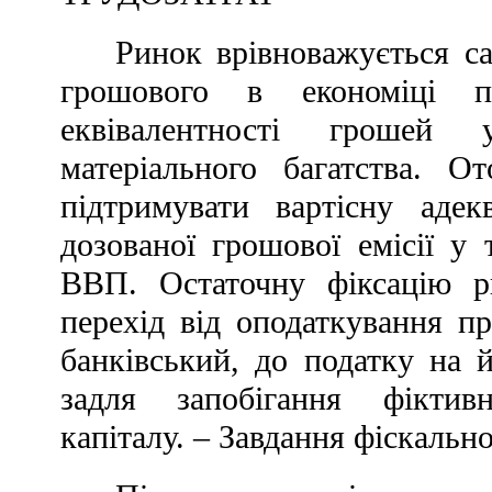
Ринок врівноважується са
грошового в економіці па
еквівалентності грошей
матеріального багатства. 
підтримувати вартісну аде
дозованої грошової емісії у
ВВП. Остаточну фіксацію р
перехід від оподаткування п
банківський, до податку на й
задля запобігання фіктивн
капіталу. – Завдання фіскально