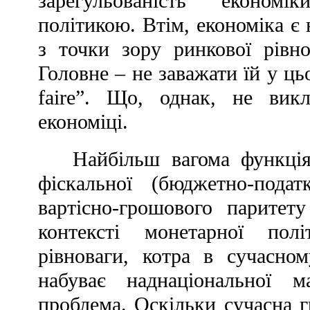
зарегульованість економ
політикою. Втім, економіка є
з точки зору ринкової рівно
Головне – не заважати їй у ць
faire”. Що, однак, не вик
економіці.
Найбільш вагома функція
фіскальної (бюджетно-пода
вартісно-грошового паритет
контексті монетарної пол
рівноваги, котра в сучасном
набуває наднаціональної м
проблема. Оскільки сучасна г