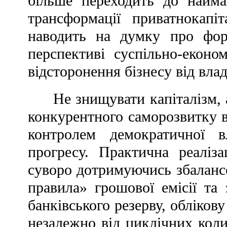
більше переходить до найм
трансформації приватнокапі
наводить на думку про фор
перспективі суспільно-еконо
відсторонення бізнесу від влад
Не знищувати капіталізм, 
конкурентного саморозвитку в
контролем демократичної 
прогресу. Практична реалізац
суворо дотримуючись збаланс
правила» грошової емісії та
банківського резерву, обліков
незалежно від циклічних коли