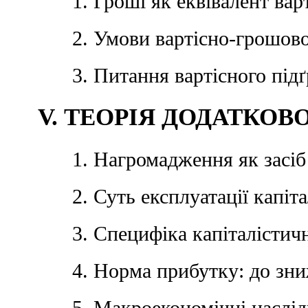
1. Гроші як еквівалент вар
2. Умови вартісно-грошов
3. Питання вартісного під
V. ТЕОРІЯ ДОДАТКОВ
1. Нагромадження як засі
2. Суть експлуатації капіт
3. Специфіка капіталісти
4. Норма прибутку: до зн