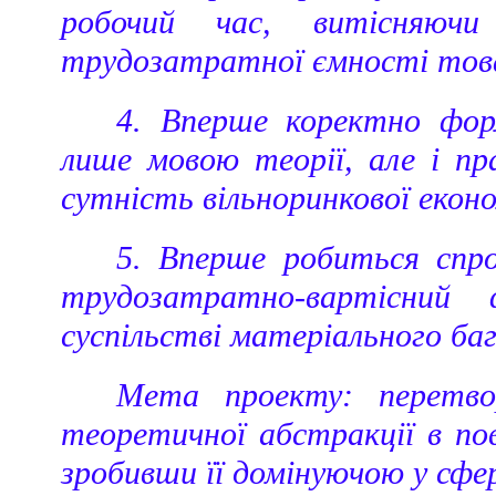
робочий час, витісняюч
трудозатратної ємності товар
4. Вперше коректно фо
лише мовою теорії, але і п
сутність вільноринкової еконо
5. Вперше робиться спр
трудозатратно-вартісний
суспільстві матеріального ба
Мета проекту: перетво
теоретичної абстракції в пов
зробивши її домінуючою у сфер