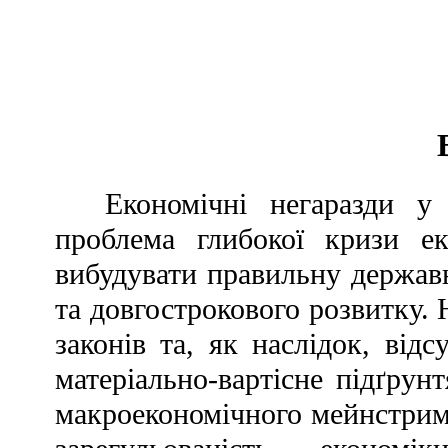
Економічні негаразди у
проблема глибокої кризи е
вибудувати правильну державн
та довгострокового розвитку.
законів та, як наслідок, від
матеріально-вартісне підґрун
макроекономічного мейнстриму 