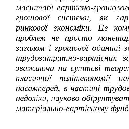
масштабі вартісно-грошового
грошової системи, як гар
ринкової економіки. Це ко
проблем не просто монетар
загалом і грошової одиниці 
трудозатратно-вартісних за
зважаючи на суттєві теорет
класичної політекономії н
насамперед, в частині трудов
недоліки, науково обґрунтува
матеріально-вартісному фунда