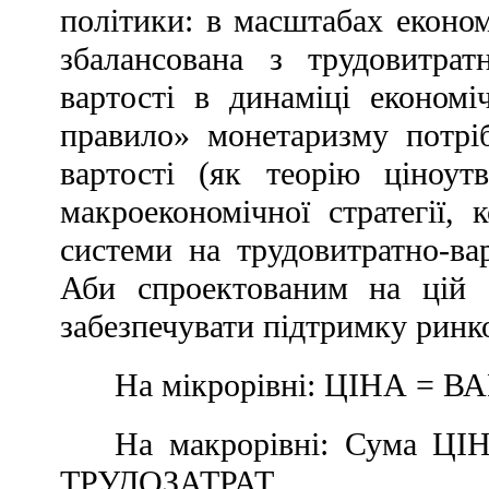
політики: в масштабах еконо
збалансована з трудовитра
вартості в динаміці економі
правило» монетаризму потрі
вартості (як теорію ціноут
макроекономічної стратегії,
системи на трудовитратно-вар
Аби спроектованим на цій 
забезпечувати підтримку ринко
На мікрорівні: ЦІНА = 
На макрорівні: Сума Ц
ТРУДОЗАТРАТ