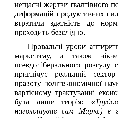
нещасні жертви ґвалтівного п
деформацій продуктивних сил,
втратили здатність до нор
проходить безслідно.
Провальні уроки антирин
марксизму, а також нікчем
псевдоліберального розгулу 
пригнічує реальний сектор
правоту політекономічної наук
вартісному трактуванні екон
була лише теорія: «
Трудо
наголошував сам Маркс) є 