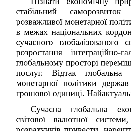
Пізнати економічну прир
стабільний саморозвиток 
розважливої монетарної політ
в межах національних кордон
сучасного глобалізованого с
розростання інтеграційно-
глобальному просторі переміще
послуг. Відтак глобальна 
монетарної політики держав 
грошової одиниці. Найактуаль
Сучасна глобальна еко
світової валютної систем
розрахунків привести, нарешті