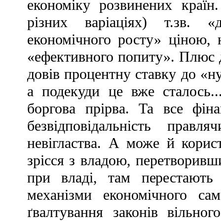
економіку розвинених країн.
різних варіаціях) т.зв. «
економічного росту» ціною,
«ефективного попиту». Плюс д
довів процентну ставку до «ну
а подекуди це вже сталось..
боргова прірва. Та все фіна
безвідповідальність правл
невігластва. А може й корист
зрісся з владою, перетворивши
при владі, там перестають
механізми економічного сам
ґвалтування законів вільног