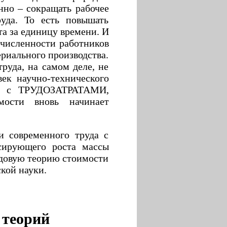
нно – сокращать рабочее
руда. То есть повышать
а за единицу времени. И
 численности работников
риального производства.
руда, на самом деле, не
век научно-технического
вие с ТРУДОЗАТРАТАМИ,
мости вновь начинает
и современного труда с
ссирующего роста массы
удовую теорию стоимости
кой науки.
 теорий