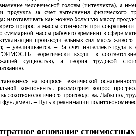
начение человеческой головы (интеллекта), а име
и продукта за счет вытеснения физического т
да: изготавливать как можно большую массу продукт
екрет» прироста массы стоимости при сокращении
 суммарной массы рабочего времени) в сфере мате
ктуализации производительных сил масса живого т
т, – увеличивается. – За счет интеллект-труда в 
СТОИМОСТЬ теоретически входит в соответст
ержащей сущностью, а теория трудовой стои
названию.
становимся на вопросе технической оснащенност
альной компоненты, рассмотрим вопрос прогре
х высокотехнологичного производства. Дабы под тр
й фундамент. – Путь к реанимации политэкономичес
атратное основание стоимостных