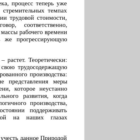
ека, процесс теперь уже
 стремительных темпах
ии трудовой стоимости,
вор, соответственно,
 массы рабочего времени
ль же прогрессирующую
– растет. Теоретически:
 свою трудосодержащую
рованного производства:
ие представления меры
ени, которое неустанно
ьного развития, когда
огичного производства,
остоянии поддерживать
имой на наших глазах
 учесть данное Природой