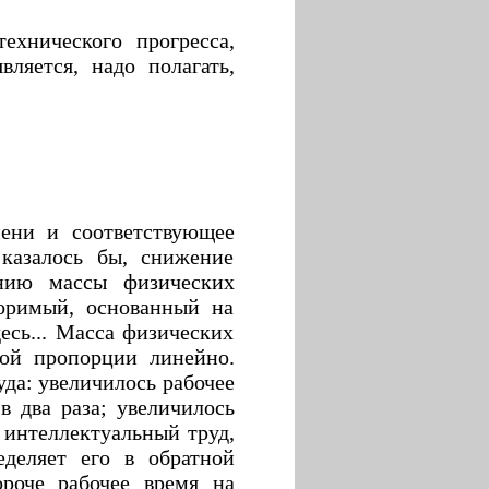
ехнического прогресса,
ляется, надо полагать,
мени и соответствующее
 казалось бы, снижение
ению массы физических
поримый, основанный на
есь... Масса физических
мой пропорции линейно.
уда: увеличилось рабочее
в два раза; увеличилось
т интеллектуальный труд,
еделяет его в обратной
ороче рабочее время на