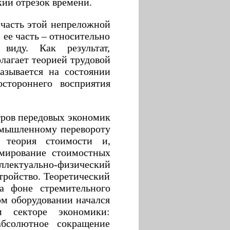
кий отрезок времени.
 часть этой непреложной
 ее часть – относительно
виду. Как результат,
лагает теорией трудовой
азывается на состоянии
стороннего восприятия
ров передовых экономик
омышленному перевороту
 теория стоимости и,
рмирование стоимостных
ллектуально-физический
тройство. Теоретический
на фоне стремительного
ом оборудовании начался
м секторе экономики:
бсолютное сокращение