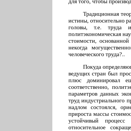
для того, чтобы произво
Традиционная теор
истины, относительно ра
головы, т.е. труда 
политэкономическая нау
стоимости, основанной
некогда могущественн
человеческого труда?..
Покуда определяю
ведущих стран был про
плюс доминировал ещ
соответственно, полит
параметров данных эко
труд индустриального п
надлом состоялся, ори
прироста массы стоимос
устойчивый процесс 
относительное сокра