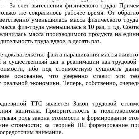
. – За счет вытеснения физического труда. Приче
олько же сократилось рабочее время. От обратно
тветственно уменьшилась масса физического труда 
 масса физ-труда уменьшилась в 10 раз, и т.д. Соот
увеличилась масса производимого продукта на един
ительность труда вдвое, в десять раз.
 доказательство факта наращивания массы живого
й и существенный шаг к реанимации как трудовой 
тоимости, ибо под стоимостную сущность данн
атное основание, что уверенно ставит эти тео
реальной экономики. Теперь, собственно, очеред
ердцевиной ТТС является Закон трудовой стоим
ления капитала. Приоритетность в политэконом
итывая роль закона стоимости в формировании сто
ие стоимости; за теорией ПС формирование пр
осредоточим внимание.