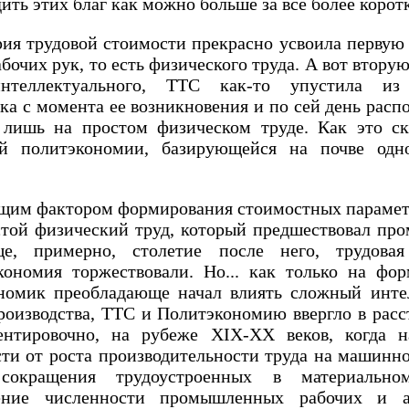
дить этих благ как можно больше за все более корот
ия трудовой стоимости прекрасно усвоила первую
бочих рук, то есть физического труда. А вот вторую
интеллектуального, ТТС как-то упустила из 
ка с момента ее возникновения и по сей день распо
 лишь на простом физическом труде. Как это ск
ой политэкономии, базирующейся на почве одно
щим фактором формирования стоимостных парамет
стой физический труд, который предшествовал пр
е, примерно, столетие после него, трудовая
экономия торжествовали. Но... как только на фо
номик преобладающе начал влиять сложный инте
роизводства, ТТС и Политэкономию ввергло в расс
ентировочно, на рубеже XIX-XX веков, когда 
ти от роста производительности труда на машинн
сокращения трудоустроенных в материально
щение численности промышленных рабочих и а