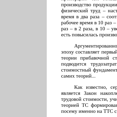
производство продукции
физический труд – наст
время в два раза – соо
рабочее время в 10 раз –
раз – в 2 раза, в 10 – 
есть повысилась производ
Аргументированное
эпоху составляет первы
теории прибавочной с
подводится трудозатр
стоимостный фундамент 
самих теорий...
Как известно, с
является Закон накоп
трудовой стоимости, уч
теорией ТС формирован
посему именно на ТТС с