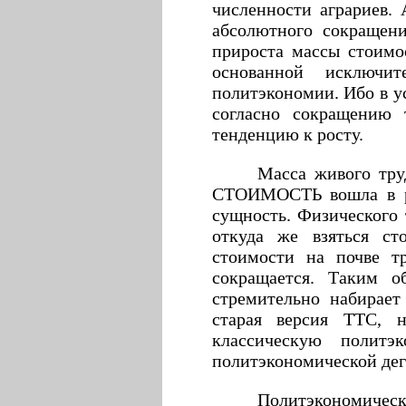
численности аграриев. 
абсолютного сокращен
прироста массы стоимо
основанной исключит
политэкономии. Ибо в у
согласно сокращению 
тенденцию к росту.
Масса живого труд
СТОИМОСТЬ вошла в ра
сущность. Физического 
откуда же взяться ст
стоимости на почве тр
сокращается. Таким о
стремительно набирает
старая версия ТТС, н
классическую политэ
политэкономической дег
Политэкономически