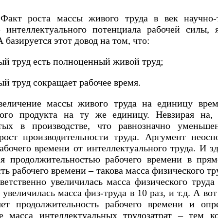
 Факт роста массы живого труда в век научно-т
 интеллектуального потенциала рабочей силы, яв
 базируется этот довод на том, что:
ый труд есть полноценный живой труд;
ый труд сокращает рабочее время.
величение массы живого труда на единицу вре
ого продукта на ту же единицу. Невзирая на,
ятых в производстве, что равнозначно уменьш
 рост производительности труда. Аргумент неос
бочего времени от интеллектуального труда. И зд
тся продолжительностью рабочего времени в пря
ь рабочего времени – такова масса физического тр
тветственно увеличилась масса физического труда 
– увеличилась масса физ-труда в 10 раз, и т.д. А во
яет продолжительность рабочего времени и опр
 масса интеллектуальных трудозатрат – тем к