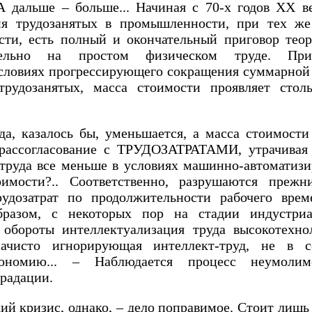
А дальше – больше... Начиная с 70-х годов XX в
ия трудозанятых в промышленности, при тех же
сти, есть полный и окончательный приговор теор
ельно на простом физическом труде. Приго
словиях прогрессирующего сокращения суммарной
трудозанятых, масса стоимости проявляет сто
а, казалось бы, уменьшается, а масса стоимости 
ссогласование с ТРУДОЗАТРАТАМИ, утрачивая
труда все меньше в условиях машинно-автоматизи
оимости?.. Соответственно, разрушаются прежн
удозатрат по продолжительности рабочего врем
бразом, с некоторых пор на стадии индустриал
 обороты интеллектуализация труда высокотехнол
ачисто игнорирующая интеллект-труд, не в с
кономию... – Наблюдается процесс неумол
радации.
й кризис, однако, – дело поправимое. Стоит лишь