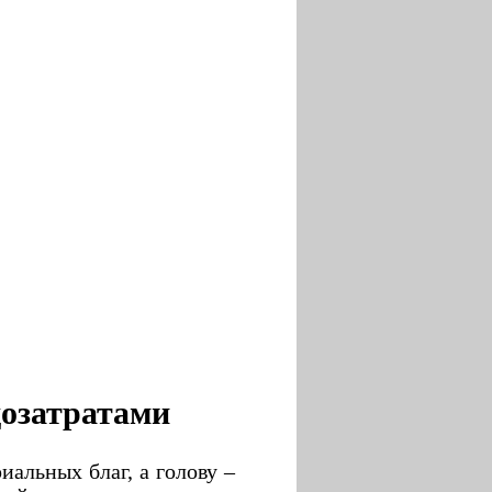
дозатратами
иальных благ, а голову –