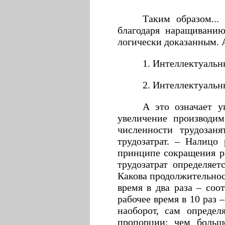
Таким образом...
благодаря наращиванию
логически доказанным. А
1. Интеллектуальн
2. Интеллектуальн
А это означает у
увеличение производим
численности трудозан
трудозатрат. – Налицо
принципе сокращения ра
трудозатрат определяе
Какова продолжительност
время в два раза – соо
рабочее время в 10 раз 
наоборот, сам определ
пропорции: чем больше